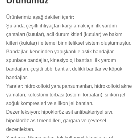
Ürünümüz
Ürünlerimiz aşağıdakileri içerir:
Şu anda çeşitli ihtiyaçları karşılamak için ilk yardım
çantaları (kutular), acil durum kitleri (kutular) ve bakım
kitleri (kutular) ile temel bir niteliksel sistem oluşturmuştur.
Bandajlar: kendinden yapışkanlı elastik bandajlar,
spunlace bandajlar, kinesiyoloji bantları, ilk yardım
bandajları, çeşitli tıbbi bantlar, delikli bantlar ve köpük
bandajlar.
Yaralar: hidrokolloid yara pansumanları, hidrokolloid akne
yamaları, kolostomi torbası (ostomi torbaları), silikon jel
soğuk kompresleri ve silikon jel bantları.
Dezenfeksiyon: hipokloröz asit antibakteriyel sıvı,
hipokloröz asit mendilleri, gargara ve çevresel
dezenfektan.
Yardımcı: Meme uçları, tek kullanımlık havlular, el