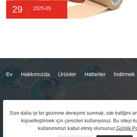
29
2025-05
Ev
Hakkımızda
Ürünler
Haberler
İndirmek
+86-15158578060
sales@ytl-medica
Size daha iyi bir gezinme deneyimi sunmak, site trafiğini an
kişiselleştirmek için çerezleri kullanıyoruz. Bu siteyi 
kullanımımızı kabul etmiş olursunuz.
Gizlilik Po