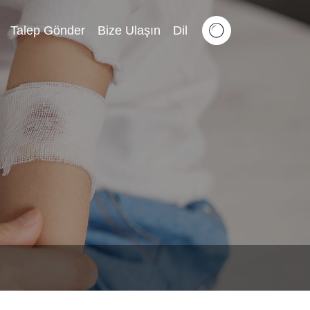
Talep Gönder
Bize Ulaşın
Dil
Tiếng Việt
Slovenský Jazyk
Eesti Keel
Srpski Језик