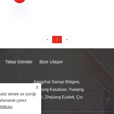
«
1
»
Talep Gönder
Bize Ulaşın
Jiangzhai Sanayi Bölgesi,
X
l.com
Nantang Kasabası, Yueqing
aliz etmek ve içeriği
Şehri, Zhejiang Eyaleti, Çin
kullanarak çerez
litikası