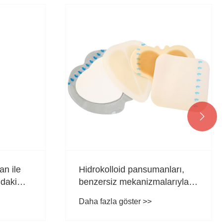

an ile
Hidrokolloid pansumanları,
ndaki
benzersiz mekanizmalarıyla
modern yara bakımında ana
Daha fazla göster >>
akım seçim haline nasıl geldi?