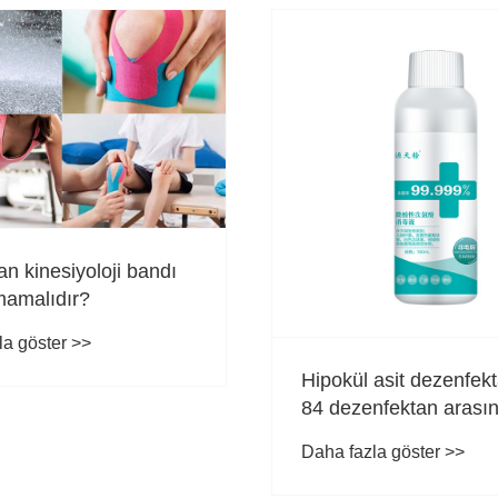
n kinesiyoloji bandı
mamalıdır?
la göster >>
Hipokül asit dezenfekt
84 dezenfektan arası
fark nedir?
Daha fazla göster >>