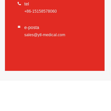

tel
+86-15158578060
e-posta

sales@ytl-medical.com