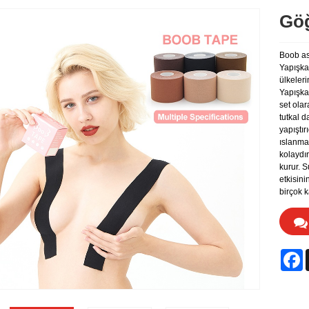
Göğ
Boob as
Yapışka
ülkeleri
Yapışkan
set ola
tutkal 
yapıştır
ıslanma
kolaydır
kurur. S
etkisini
birçok k
F