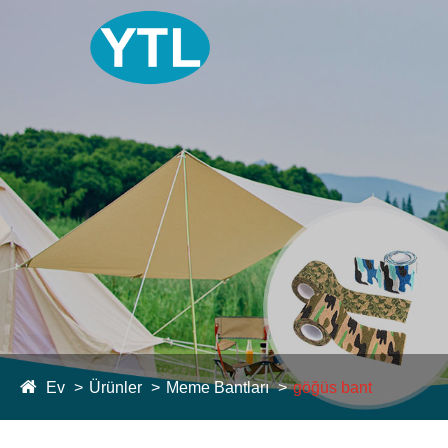
Ev
Ürünler
Meme Bantları
göğüs bant