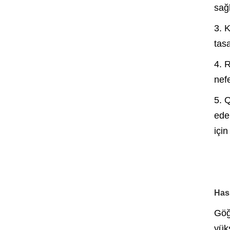
sağ
3. 
tas
4. 
nefe
5. Q
edeb
için
Hass
Göğ
yük