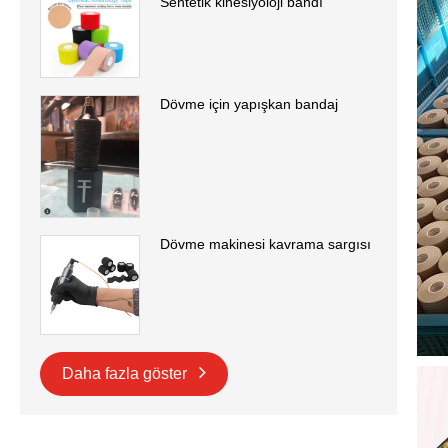
Sentetik kinesiyoloji bandı
Dövme için yapışkan bandaj
Dövme makinesi kavrama sargısı
Daha fazla göster