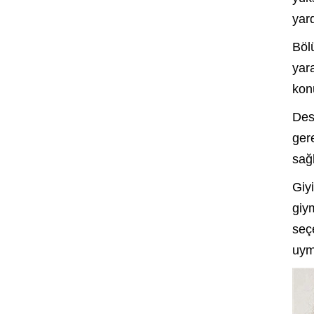
yar
Böl
yar
konu
Des
ger
sağ
Giy
giy
seç
uym