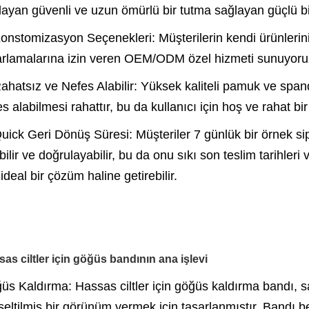
layan güvenli ve uzun ömürlü bir tutma sağlayan güçlü bir 
Konstomizasyon Seçenekleri: Müşterilerin kendi ürünlerini t
arlamalarına izin veren OEM/ODM özel hizmeti sunuyoruz, 
Rahatsız ve Nefes Alabilir: Yüksek kaliteli pamuk ve sp
s alabilmesi rahattır, bu da kullanıcı için hoş ve rahat b
uick Geri Dönüş Süresi: Müşteriler 7 günlük bir örnek sipar
ilir ve doğrulayabilir, bu da onu sıkı son teslim tarihleri
 ideal bir çözüm haline getirebilir.
as ciltler için göğüs bandının ana işlevi
üs Kaldırma: Hassas ciltler için göğüs kaldırma bandı, s
seltilmiş bir görünüm vermek için tasarlanmıştır. Bandı be