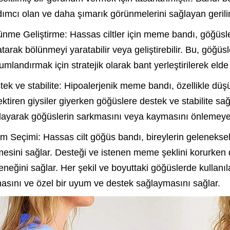
dımcı olan ve daha şımarık görünmelerini sağlayan gerilim
ünme Geliştirme: Hassas ciltler için meme bandı, göğüsleri
atarak bölünmeyi yaratabilir veya geliştirebilir. Bu, göğ
mlandırmak için stratejik olarak bant yerleştirilerek elde e
tek ve stabilite: Hipoalerjenik meme bandı, özellikle düşü
ektiren giysiler giyerken göğüslere destek ve stabilite sa
layarak göğüslerin sarkmasını veya kaymasını önlemeye y
im Seçimi: Hassas cilt göğüs bandı, bireylerin geleneksel
mesini sağlar. Desteği ve istenen meme şeklini korurken d
eneğini sağlar. Her şekil ve boyuttaki göğüslerde kullanıla
asını ve özel bir uyum ve destek sağlaymasını sağlar.