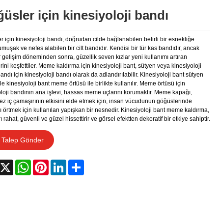
üsler için kinesiyoloji bandı
 için kinesiyoloji bandı, doğrudan cilde bağlanabilen belirli bir esnekliğe
muşak ve nefes alabilen bir cilt bandıdır. Kendisi bir tür kas bandıdır, ancak
 gelişim döneminden sonra, güzellik seven kızlar yeni kullanımı artıran
ini keşfettiler. Meme kaldırma için kinesiyoloji bant, sütyen veya kinesiyoloji
ndı için kinesiyoloji bandı olarak da adlandırılabilir. Kinesiyoloji bant sütyen
le kinesiyoloji bant meme örtüsü ile birlikte kullanılır. Meme örtüsü için
oloji bandının ana işlevi, hassas meme uçlarını korumaktır. Meme kapağı,
z iç çamaşırının etkisini elde etmek için, insan vücudunun göğüslerinde
ı örtmek için kullanılan yapışkan bir nesnedir. Kinesiyoloji bant meme kaldırma,
ı rahat, güvenli ve güzel hissettirir ve görsel efektten dekoratif bir etkiye sahiptir.
Talep Gönder
acebook
X
WhatsApp
Pinterest
LinkedIn
Share