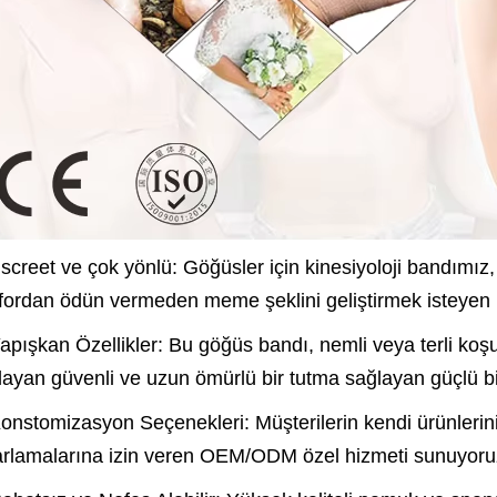
screet ve çok yönlü: Göğüsler için kinesiyoloji bandımız, sı
fordan ödün vermeden meme şeklini geliştirmek isteyen ka
Yapışkan Özellikler: Bu göğüs bandı, nemli veya terli koşul
layan güvenli ve uzun ömürlü bir tutma sağlayan güçlü bir 
Konstomizasyon Seçenekleri: Müşterilerin kendi ürünlerini t
arlamalarına izin veren OEM/ODM özel hizmeti sunuyoruz, 