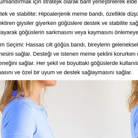
mlandırmak için stratejik olarak bant yerleştirilerek elde e
tek ve stabilite: Hipoalerjenik meme bandı, özellikle düşü
ektiren giysiler giyerken göğüslere destek ve stabilite sa
layarak göğüslerin sarkmasını veya kaymasını önlemeye y
im Seçimi: Hassas cilt göğüs bandı, bireylerin geleneksel
mesini sağlar. Desteği ve istenen meme şeklini korurken d
eneğini sağlar. Her şekil ve boyuttaki göğüslerde kullanıla
asını ve özel bir uyum ve destek sağlaymasını sağlar.