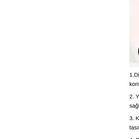
1.Di
kon
2. 
sağ
3. 
tas