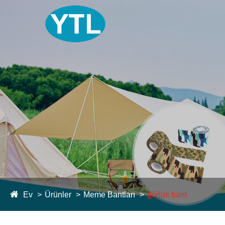
Ev
Ürünler
Meme Bantları
göğüs bant