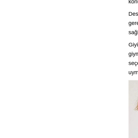
konu
Des
ger
sağ
Giy
giy
seç
uym