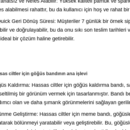
Rahatsız ve Nefes Alabilir: Yüksek kaliteli pamuk ve sp
s alabilmesi rahattır, bu da kullanıcı için hoş ve rahat b
uick Geri Dönüş Süresi: Müşteriler 7 günlük bir örnek sipar
ilir ve doğrulayabilir, bu da onu sıkı son teslim tarihleri
 ideal bir çözüm haline getirebilir.
as ciltler için göğüs bandının ana işlevi
üs Kaldırma: Hassas ciltler için göğüs kaldırma bandı, s
seltilmiş bir görünüm vermek için tasarlanmıştır. Bandı be
dımcı olan ve daha şımarık görünmelerini sağlayan gerilim
ünme Geliştirme: Hassas ciltler için meme bandı, göğüsleri
atarak bölünmeyi yaratabilir veya geliştirebilir. Bu, göğ