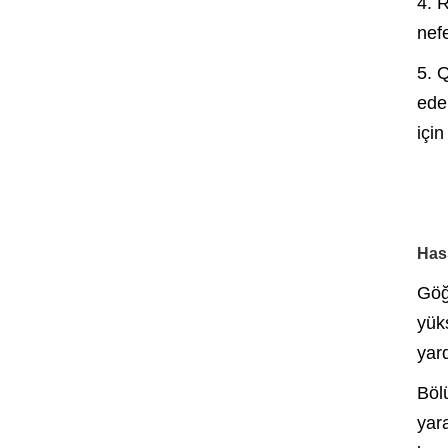
4. 
nefe
5. Q
edeb
için
Hass
Göğ
yük
yar
Böl
yar