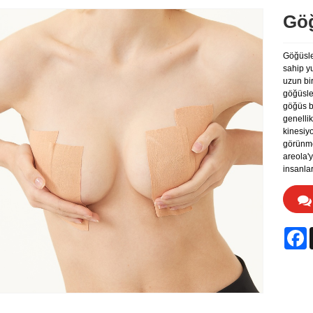
Göğ
Göğüsler
sahip yu
uzun bir
göğüsler
göğüs ba
genellik
kinesiy
görünme
areola'y
insanlar
F