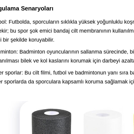
gulama Senaryoları
bol: Futbolda, sporcuların sıklıkla yüksek yoğunluklu ko
ekir; bu spor şok emici bandaj cilt membranının kullanıl
li bir şekilde koruyabilir.
minton: Badminton oyuncularının sallanma sürecinde, bilek
anılması bilek ve kol kaslarını korumak için darbeyi azalta
r sporlar: Bu cilt filmi, futbol ve badmintonun yanı sıra 
er sporlarda da sporculara kapsamlı koruma sağlamak için 