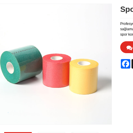
Spo
Profesyo
sağlamak
spor ko
F