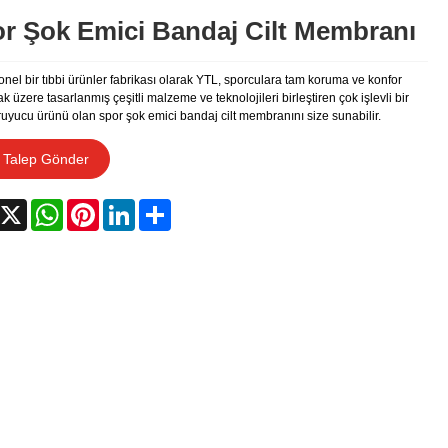
r Şok Emici Bandaj Cilt Membranı
nel bir tıbbi ürünler fabrikası olarak YTL, sporculara tam koruma ve konfor
 üzere tasarlanmış çeşitli malzeme ve teknolojileri birleştiren çok işlevli bir
ruyucu ürünü olan spor şok emici bandaj cilt membranını size sunabilir.
Talep Gönder
acebook
X
WhatsApp
Pinterest
LinkedIn
Share