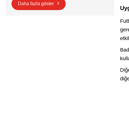
Daha fazla göster
Uy
Fut
ger
etki
Bad
kull
Diğe
diğ