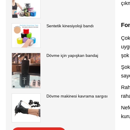
çık
Fon
Sentetik kinesiyoloji bandı
Çok
uyg
şok 
Dövme için yapışkan bandaj
Şok
saye
Rah
raha
Dövme makinesi kavrama sargısı
Nefe
kuru