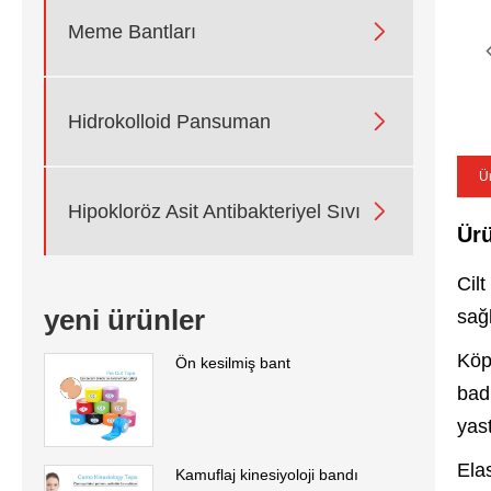

Meme Bantları

Hidrokolloid Pansuman
Ü

Hipokloröz Asit Antibakteriyel Sıvı
Ürü
Cilt
yeni ürünler
sağ
Köp
Ön kesilmiş bant
bad
yast
Ela
Kamuflaj kinesiyoloji bandı