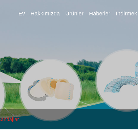
Ev
Hakkımızda
Ürünler
Haberler
İndirmek
andajlar