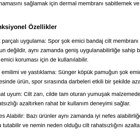
mamasını sağlamak için dermal membranı sabitlemek ve de
ksiyonel Özellikler
 parçalı uygulama: Spor şok emici bandaj cilt membranı s
un değildir, aynı zamanda geniş uygulanabilirliğe sahip 
emici koruması için de kullanılabilir.
 emilimi ve yastıklama: Sünger köpük pamuğun şok emici öz
sinde ürün, spor sırasında darbeleri etkili bir şekilde az
at uyum: Cilt zarı, cilde tam oturan yumuşak malzemeden
tsızlığı azaltırken rahat bir kullanım deneyimi sağlar.
s Alabilir: Bazı ürünler aynı zamanda iyi nefes alabilirliğe s
 tutabilir ve nemin neden olduğu cilt rahatsızlığını azaltab