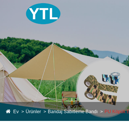
Ev
Ürünler
Bandaj Sabitleme Bandı
PU Köpük B