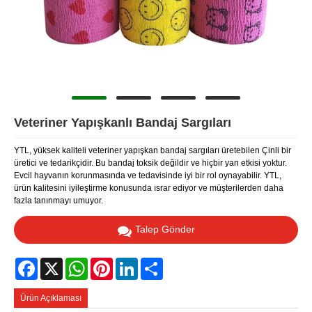
Veteriner Yapışkanlı Bandaj Sargıları
YTL, yüksek kaliteli veteriner yapışkan bandaj sargıları üretebilen Çinli bir
üretici ve tedarikçidir. Bu bandaj toksik değildir ve hiçbir yan etkisi yoktur.
Evcil hayvanın korunmasında ve tedavisinde iyi bir rol oynayabilir. YTL,
ürün kalitesini iyileştirme konusunda ısrar ediyor ve müşterilerden daha
fazla tanınmayı umuyor.
Talep Gönder
Facebook
X
WhatsApp
Pinterest
LinkedIn
Share
Ürün Açıklaması