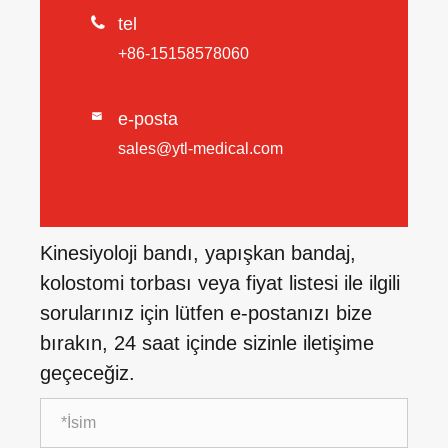

tel
+86-15158578060
e-posta

sales@ytl-medical.com
Kinesiyoloji bandı, yapışkan bandaj,
kolostomi torbası veya fiyat listesi ile ilgili
sorularınız için lütfen e-postanızı bize
bırakın, 24 saat içinde sizinle iletişime
geçeceğiz.