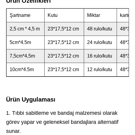
Ürün Özellikleri
Şartname
Kutu
Miktar
karton
2,5 cm * 4,5 m
23*17,5*12 cm
48 rulo/kutu
48*37*
5cm*4.5m
23*17,5*12 cm
24 rulo/kutu
48*37*
7,5cm*4,5m
23*17,5*12 cm
16 rulo/kutu
48*37*
10cm*4.5m
23*17,5*12 cm
12 rulo/kutu
48*37*
Ürün Uygulaması
1. Tıbbi sabitleme ve bandaj malzemesi olarak
görev yapar ve geleneksel bandajlara alternatif
sunar.