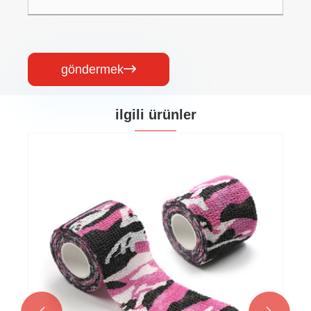
göndermek

ilgili ürünler
Pamuk Yapışkanlı Bandajlar
Daha fazla göster >>