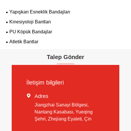
Yapışkan Esneklik Bandajları
Kinesiyoloji Bantları
PU Köpük Bandajlar
Atletik Bantlar
Talep Gönder
İletişim bilgileri

Adres
Jiangzhai Sanayi Bölgesi,
Nantang Kasabası, Yueqing
Şehri, Zhejiang Eyaleti, Çin